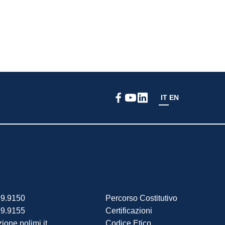
IT
EN
99.9150
Percorso Costitutivo
99.9155
Certificazioni
ione.polimi.it
Codice Etico